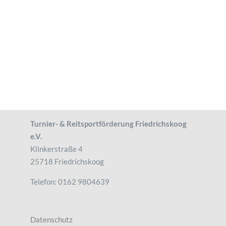
Turnier- & Reitsportförderung Friedrichskoog
e.V.
Klinkerstraße 4
25718 Friedrichskoog
Telefon: 0162 9804639
Datenschutz