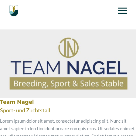
Zum
Inhalt
To
springen
Na
Home
News
Legends Team Challenge
Team Nagel
Casino Night 2026
Sport- und Zuchtstall
Lorem ipsum dolor sit amet, consectetur adipiscing elit. Nunc sit
Helferanmeldung
amet sapien in leo tincidunt ornare non quis eros. Ut sodales enim et
orci ullamcorper, id consectetur lorem dictum. Sed et tempus massa.