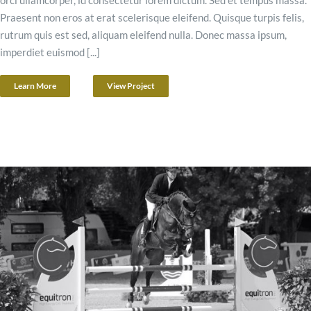
Praesent non eros at erat scelerisque eleifend. Quisque turpis felis,
Turnierinfos
rutrum quis est sed, aliquam eleifend nulla. Donec massa ipsum,
imperdiet euismod [...]
Partner & Sponsoren
Learn More
View Project
Presse
Kontakt