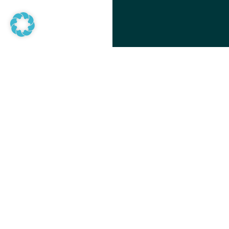
02
AUF G
FRIED
CLASS