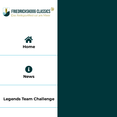
Zum
Inhalt
springen
Home
News
Legends Team Challenge