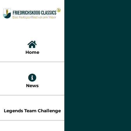
Zum
Inhalt
springen
Home
News
Legends Team Challenge