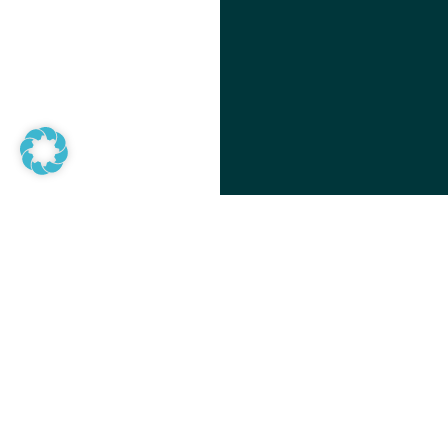
06
COME 