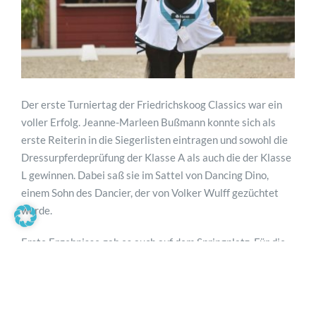
Der erste Turniertag der Friedrichskoog Classics war ein
voller Erfolg. Jeanne-Marleen Bußmann konnte sich als
erste Reiterin in die Siegerlisten eintragen und sowohl die
Dressurpferdeprüfung der Klasse A als auch die der Klasse
L gewinnen. Dabei saß sie im Sattel von Dancing Dino,
einem Sohn des Dancier, der von Volker Wulff gezüchtet
wurde.
Erste Ergebnisse gab es auch auf dem Springplatz. Für die
Youngster standen Springpferdeprüfungen der Klasse A bis
M auf dem Programm. Die Siege gingen an Gordon Paulsen
auf Karolin von Charleston (Z: Eugen Egle), Marten Witt
auf I’m Special von I’m special de Muze (Z: Ina Jacobs),