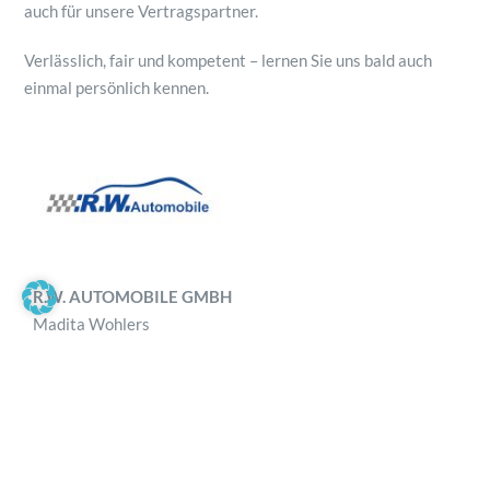
auch für unsere Vertragspartner.
Verlässlich, fair und kompetent – lernen Sie uns bald auch
einmal persönlich kennen.
R.W. AUTOMOBILE GMBH
Madita Wohlers
Am Hafen 82
25421 Pinneberg
Tel.: +49 4101 5850068
Webadresse:
R.W. Automobile GmbH
E-Mail:
R.W. Automobile GmbH